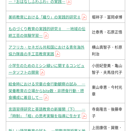
―「おはなしふわふわ」の実践―
美術教育における「織り」の実践的研究Ⅱ
堀祥子・冨岡卓博
ものづくり教育の実践的研究Ⅱ ―地域の伝
辻泰秀・石原正悟
統工芸の体験学習―
アフリカ・セネガル共和国における青年海外
横山真智子・杉原
協力隊員の手工芸教育実践
利治
小学生のためのミシン縫いに関するコンピュ
小田妃登美・亀山
ータソフトの開発
智子・夫馬佳代子
給食時における児童の食行動観察の試み ―
東山幸恵・今村光
栄養教育の立場からbite数・非摂食行動・摂
章
食構成に着目して―
言語習得研究と英語教育の新展開（下） ―
寺島隆吉・後藤幸
「時制」「相」の思考実験を指導に生かす
子
上田康信・巽徹・
新しい語学教育の試み ―国際遠隔授業と地