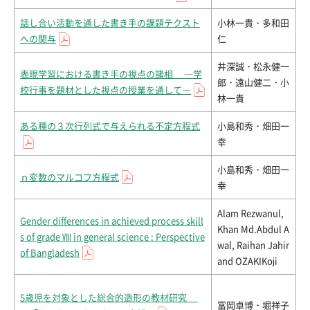
話し合い活動を通した書き手の課題テクスト
小林一貴・多和田
への関与
仁
井深誠・松永健一
表現学習における書き手の視点の諸相 ―学
郎・遠山健二・小
校行事を題材とした視点の授業を通して―
林一貴
ある種の３次行列式で与えられる不定方程式
小島和秀・畑田一
幸
小島和秀・畑田一
ｎ変数のマルコフ方程式
幸
Alam Rezwanul,
Gender differences in achieved process skill
Khan Md.Abdul A
s of grade Ⅷ in general science : Perspective
wal, Raihan Jahir
of Bangladesh
and OZAKIKoji
5歳児を対象とした総合的造形の教材研究
冨岡卓博・堀祥子