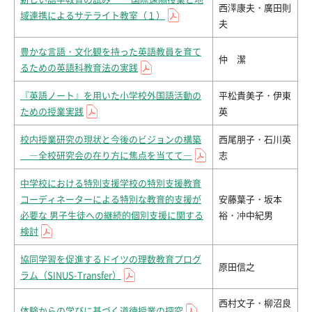
西澤康夫・廣田則
域連携によるサテライト教室（１）
夫
豊かな言語・文化観を持った英語教員を育て
仲 潔
るための英語科教育法の実践
『英語ノート』を用いた小学校外国語活動の
平松貴美子・伊東
ための授業実践
英
校内授業研究の現状と今後のビジョンの構築
西尾朋子・石川英
―全校研究会の在り方に焦点を当てて―
志
中学校における特別支援学校の特別支援教育
コーディネーターによる特別な教育的支援が
安藤葉子・坂本
必要な 男子生徒への継続的個別支援に関する
裕・冲中紀男
検討
協同学習を促進するドイツの理数教育プログ
原田信之
ラム（SINUS-Transfer）
西村文子・柳沼良
体験からの学びに基づく道徳授業の探究