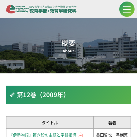
概要
About
第12巻（2009年）
タイトル
著者
『伊勢物語』第六段の主題と学習指導
奥田哲也・弓削繁