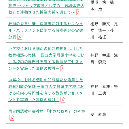
橋爪 快・橋
育成 ～キャリア教育としての「職場体験活
本 治
動」と連動させた授業実践を通して～
教員の児童生徒・保護者に対するセクシャ
棚野 勝文・足
ル・ハラスメントに関する懲戒処分の実態
立 慎一・芥
分析
川 祐征
小学校における個別の知能検査を活用した
教育相談の実践 －国立大学附属小学校にお
神野 幸雄・浅
ける校内の専門性を有する教員がアセスメ
賀 崇史
ントを実施した事例の検討－
中学校における個別の知能検査を活用した
教育相談の実践 －国立大学附属中学校にお
神野 幸雄・野
ける校内の専門性を有する教員がアセスメ
川 三徳
ントを実施した事例の検討－
国定国語教科書教材 「小さなねぢ」 の考察
安 直哉