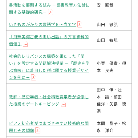
書活動を展開する試み －読書教育方法論に
安 直哉
関する基礎的研究－
いきものがかりの言語学６～当て字
山田 敏弘
「飛騨美濃古老の思い出話」の方言資料的
山田 敏弘
価値１
社会的レリバンスの構築を果たした「問
い」を設定する問題解決授業 －「歴史を学
小栗 優貴・須
ぶ意味」に着目した税に関する授業デザイ
本 良夫
ンを例に－
田中 伸・辻
教師・歴史学者・社会科教育学者が協働し
本 諭・前田
た授業のゲートキーピング
佳洋・矢島 徳
宗
ピアノ初心者がつまづきやすい技術的な問
本間 晶子・松
題とその傾向
永 洋介