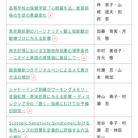
林 崇子・山
高等学校の保健学習「心肺蘇生法」実習前
崎 捨夫・別
後の生徒の意識変化
府 哲
青年期前期のパーソナリティ観と知能観が
加藤 育実・月
動機づけに与える影響
元 敬
再生記憶における文脈依存効果の境界条件
中村 美佳子・
－ニオイと単語の感情価に着目して－
月元 敬
録音機能つきデジタルペンによるメモ書き
村瀬 忍・山
方法の検討
本 絢加
シャドーイング訓練がワーキングメモリ・
音韻処理・意味処理に与える影響 －ディス
神山 典子・村
レクシア児の「聴く」指導にむけての予備
瀬 忍
的研究－
Scotopic Sensitivity Syndromeにおける
池谷 幸子・村
有色レンズの効果を定量的に評価する方法
瀬 忍・林田
の検討
宏一