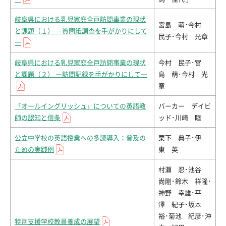
岐阜県における乳児家庭全戸訪問事業の現状
宮島 萌･今村
と課題（１） ―質問紙調査を手がかりにして
民子･今村 光章
―
岐阜県における乳児家庭全戸訪問事業の現状
今村 民子･宮
と課題（２） ―訪問記録を手がかりにして―
島 萌･今村 光
章
「オールイングリッシュ」についての英語教
バーカー デイビ
師の認知と信条
ッド･川崎 睦
公立中学校の英語授業への多読導入：普及の
栗下 典子･伊
ための実践例
東 英
村瀬 忍･池谷
尚剛･鈴木 祥隆･
神野 幸雄･平
澤 紀子･坂本
裕･菊池 紀彦･沖
特別支援学校教員養成の展望