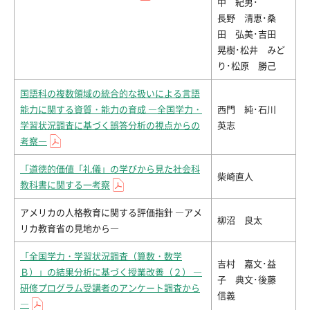
中 紀男･
長野 清恵･桑
田 弘美･吉田
晃樹･松井 みど
り･松原 勝己
国語科の複数領域の統合的な扱いによる言語
能力に関する資質・能力の育成 ―全国学力・
西門 純･石川
学習状況調査に基づく誤答分析の視点からの
英志
考察―
「道徳的価値「礼儀」の学びから見た社会科
柴崎直人
教科書に関する一考察
アメリカの人格教育に関する評価指針 ―アメ
柳沼 良太
リカ教育省の見地から―
「全国学力・学習状況調査（算数・数学
吉村 嘉文･益
Ｂ）」の結果分析に基づく授業改善（２） ―
子 典文･後藤
研修プログラム受講者のアンケート調査から
信義
―