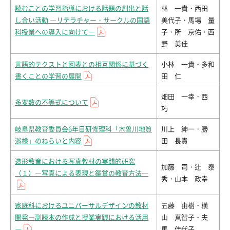
読むことの学習指導における話題の創出と話
林 一貴・西田
し合い活動 ―リテラチャー・サークルの国語
美代子・馬場 量
科授業への導入に向けて―
子・所 京佑・西
野 美佳
言語的テクストと図表との相互関係に基づく
小林 一貴・多和
書くことの学習の展開
田 仁
畑田 一幸・西
多変数の不等式について
巧
岐阜県教育委員会6年目研修理科「木曽川地質
川上 紳一・勝
巡検」のねらいと内容
田 長貴
造形教育における写真教材の実践的研究
加藤 司・辻 泰
（１）―写真による表現と鑑賞の教育方法―
秀・山本 政幸
家庭科におけるユニバーサルデザインの教材
五藤 由樹・横
開発―副読本の作成と授業実践における活用
山 真智子・夫
―
馬 佳代子