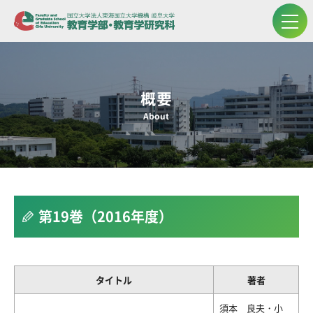
概要
About
第19巻（2016年度）
タイトル
著者
須本 良夫・小