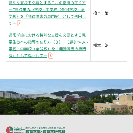
特別な支援を必要とする子への指導の在り方
―C県Ｇ市の小学校・中学校（全14学校・全
橋本 治
学級）を「発達障害の専門家」として巡回し
て―
通常学級における特別な支援を必要とする児
童生徒への指導の在り方（３） ―C県D市の小
橋本 治
学校・中学校（全32校）を「発達障害の専門
家」として巡回して―