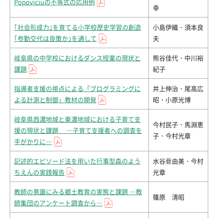
Popoviciuの不等式の応用例
幸
｢社会形成力｣を育てる小学校歴史学習の創造
小島伊織・須本良
｢参勤交代は良策か｣を通して
夫
岐阜県の中学校におけるダンス授業の現状と
熊谷佳代・中川裕
課題
紀子
指導者支援の視点による「プログラミングに
井上伸治・尾高広
よる計測と制御」教材の開発
昭・小原光博
岐阜県西濃地域と東濃地域における子育て支
今村民子・馬淵恵
援の現状と課題 ―子育て支援者への調査を
子・今村光章
手がかりに―
記述的エピソード法を用いた行事型森のよう
水谷亜由美・今村
ちえんの実践報告
光章
教師の意識にみる郷土教育の実態と課題 ―教
篠原 清昭
師集団のアンケート調査から―