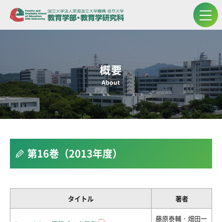
概要
About
第16巻（2013年度）
タイトル
著者
藤原泰輔・畑田一