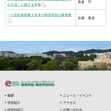
長倉 守
の生活」に関する考察
一九世紀節用集大型本付録世界図の諸問題
佐藤 貴裕
概要
ニュース・イベント
学部紹介
アクセス
研究科紹介
お問い合わせ