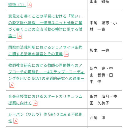
山田 敏弘
特徴（1）
意見文を書くことの学習における「問い」
の脱文脈化過程 ー修辞ユニット分析に基
中尾 聡志・小
づく書くことの交流活動の検討に関する試
林 一貴
論ー
国際司法裁判所におけるジェノサイド条約
坂本 一也
に関する近年の訴訟とその意義
教師教育研究における教師の同僚性へのア
新立 慶・中
プローチの可能性 ー4ステップ・コーディ
山 智貴・田
ングを用いたSCATの実践的研究への適用ー
中 伸
音楽科授業におけるスタートカリキュラム
永井 海月・仲
提案に向けて
田 久美子
ショパン《ワルツ》作品64-2にみる不規則
西尾 洋
性