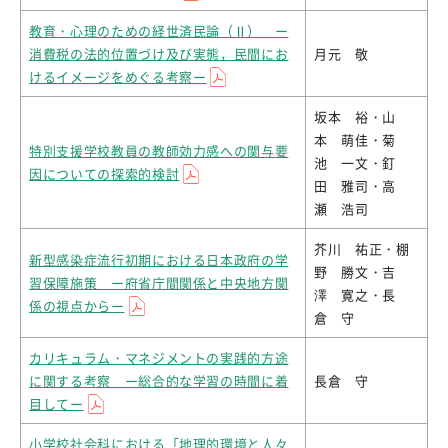
教育・心理のための経世済民論（Ⅱ） ー
消費税の法的位置づけ及び実態，民間にお
月元 敬
けるイメージをめぐる考察ー
坂本 裕・山
本 萌佳・菊
特別支援学校教員の教師効力感への関与要
池 一文・釘
因についての探索的検討
田 雅司・高
瀬 浩司
芥川 祐正・棚
新型感染症流行初期における日本政府の学
野 勝文・吉
習保障施策 ー府省庁間関係と中央地方関
澤 寛之・長
係の視点からー
倉 守
カリキュラム・マネジメントの実践的方途
に関する考察 ー総合的な学習の時間に着
長倉 守
目してー
小学校社会科における「地理的環境と人々