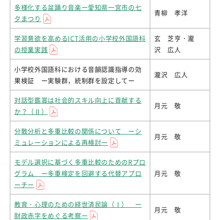
多様化する盆踊り音楽ー愛知県一宮市の七
青柳 孝洋
夕まつり
学習意欲を高めるICT活用の小学校外国語科
玄 芝亨・瀧
の授業実践
沢 広人
小学校外国語科における音韻認識指導の効
瀧沢 広人
果検証 ー実験群，統制群を設定してー
対話型鑑賞は社会的スキル向上に貢献する
月元 敬
か？（Ⅱ）
分散分析と多重比較の関係について ーシ
月元 敬
ミュレーションによる再検討ー
モデル選択に基づく多重比較のためのRプロ
グラム ー多重検定を回避する代替アプロ
月元 敬
ーチー
教育・心理のための経世済民論（Ⅰ） ー
月元 敬
財政赤字をめぐる考察ー