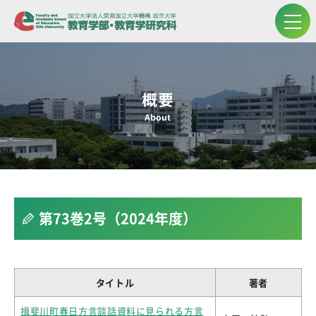
概要
About
第73巻2号（2024年度）
タイトル
著者
揖斐川町春日方言談話資料に見られる方言