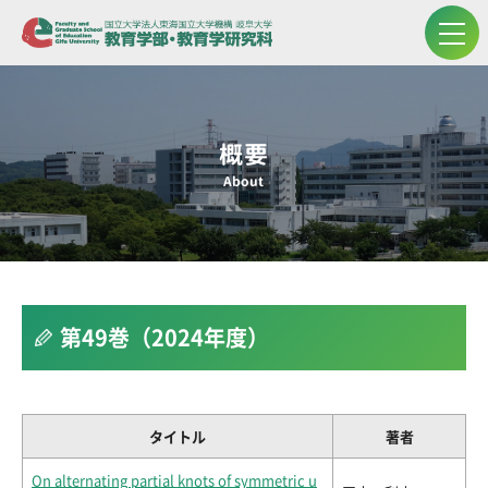
概要
About
第49巻（2024年度）
タイトル
著者
On alternating partial knots of symmetric u