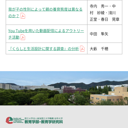
寺内 秀一・中
我が子の性別によって親の養育態度は異なる
村 紗綾・淺川
のか？
正堂・春日 晃章
You Tubeを用いた動画配信によるアウトリー
中田 隼矢
チ活動
『くらしと生活設計に関する調査』の分析
大藪 千穂