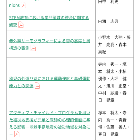
田中 利史
nions
STEM教育における学問領域の統合に関する
内海 志典
研究
小野木 大翔・藤
赤外線サーモグラフィーによる雲の高度と層
井 亮我・森本
構造の観測
真紀
寺内 秀一・塚
本 将太・小椋
幼児の外遊び時における運動強度と基礎運動
優作・大坪 健
能力との関連
太・淺川 正堂・
中村 紗綾・春
日 晃章
アクティブ・チャイルド・プログラムを用い
塚本 将太・寺
た被災地支援が児童と教師の心理的側面に与
内 秀一・青野
える影響－能登半島地震の被災地域を対象に
博・佐藤 善人・
－
春日 晃章